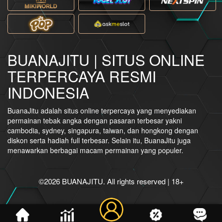
BUANAJITU | SITUS ONLINE
TERPERCAYA RESMI
INDONESIA
BuanaJitu adalah situs online terpercaya yang menyediakan
permainan tebak angka dengan pasaran terbesar yakni
cambodia, sydney, singapura, taiwan, dan hongkong dengan
diskon serta hadiah full terbesar. Selain itu, BuanaJitu juga
menawarkan berbagai macam permainan yang populer.
©2026 BUANAJITU. All rights reserved | 18+