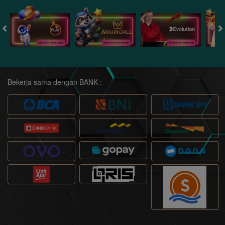
Bekerja sama dengan BANK :