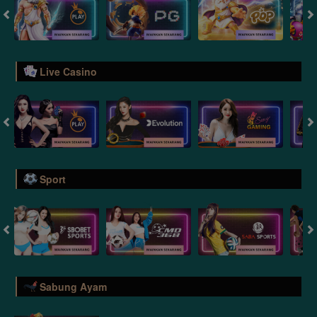
Live Casino
Sport
Sabung Ayam