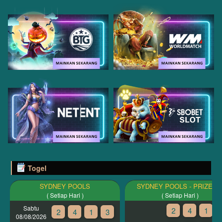
Togel
SYDNEY POOLS
SYDNEY POOLS - PRIZE12
( Setiap Hari )
( Setiap Hari )
Sabtu
2
4
1
2
4
1
3
08/08/2026