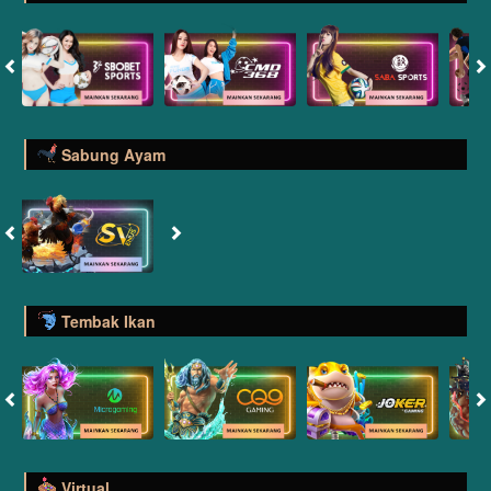
Sabung Ayam
Tembak Ikan
Virtual