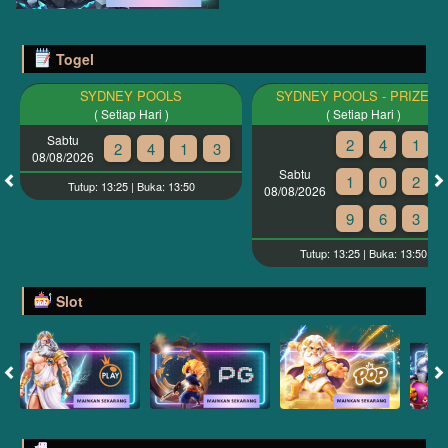
Togel
SYDNEY POOLS
SYDNEY POOLS - PRIZE12
( Setiap Hari )
( Setiap Hari )
Sabtu
2
4
1
2
4
1
3
08/08/2026
Sabtu
1
0
2
Tutup: 13:25 | Buka: 13:50
08/08/2026
9
6
3
Tutup: 13:25 | Buka: 13:50
Slot