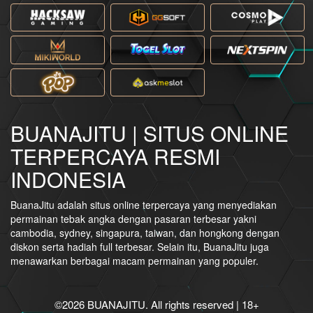
BUANAJITU | SITUS ONLINE
TERPERCAYA RESMI
INDONESIA
BuanaJitu adalah situs online terpercaya yang menyediakan
permainan tebak angka dengan pasaran terbesar yakni
cambodia, sydney, singapura, taiwan, dan hongkong dengan
diskon serta hadiah full terbesar. Selain itu, BuanaJitu juga
menawarkan berbagai macam permainan yang populer.
©2026 BUANAJITU. All rights reserved | 18+