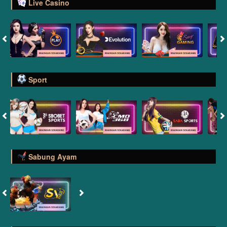
Live Casino
Sport
Sabung Ayam