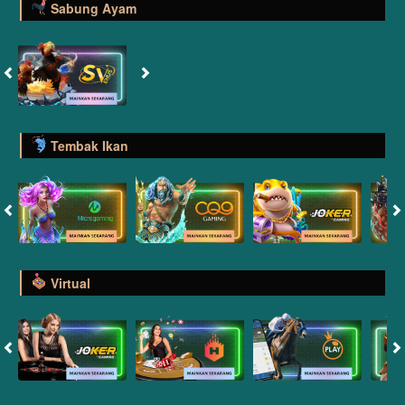
Sabung Ayam
Tembak Ikan
Virtual