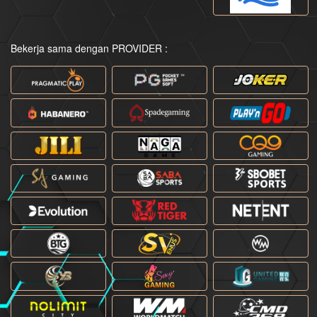
Bekerja sama dengan PROVIDER :