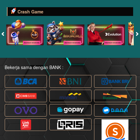
Crash Game
Bekerja sama dengan BANK :