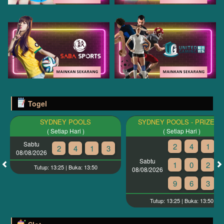
Togel
SYDNEY POOLS
SYDNEY POOLS - PRIZE12
( Setiap Hari )
( Setiap Hari )
Sabtu
2
4
1
2
4
1
3
08/08/2026
Sabtu
1
0
2
Tutup: 13:25 | Buka: 13:50
08/08/2026
9
6
3
Tutup: 13:25 | Buka: 13:50