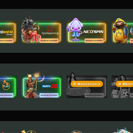
⚙ Maintenance
⚙ Main