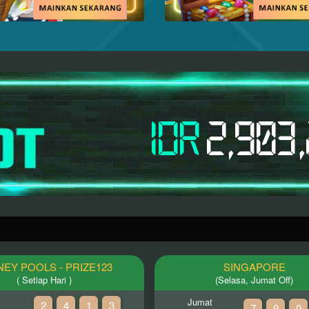
IDR
2,903
EY POOLS - PRIZE123
SINGAPORE
( Setiap Hari )
(Selasa, Jumat Off)
Jumat
2
4
1
3
7
9
0