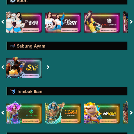
Sport
Sabung Ayam
Tembak Ikan