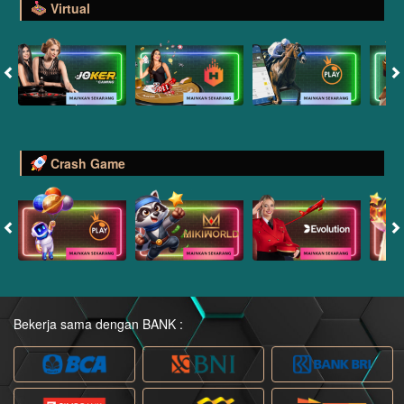
Virtual
Crash Game
Bekerja sama dengan BANK :