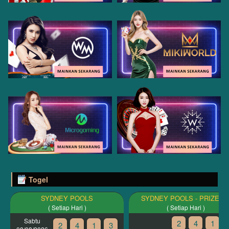
Togel
SYDNEY POOLS
SYDNEY POOLS - PRIZE12
( Setiap Hari )
( Setiap Hari )
Sabtu
2
4
1
2
4
1
3