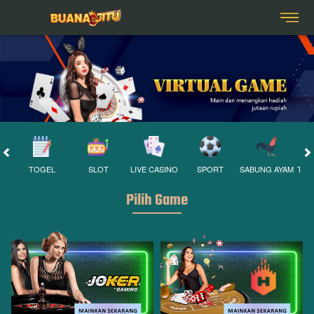
TOGEL
SLOT
LIVE CASINO
SPORT
SABUNG AYAM
TEM
Pilih Game