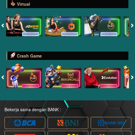
Virtual
Crash Game
Bekerja sama dengan BANK :